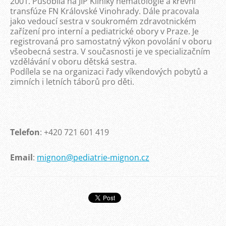
2001. Působila na JIP Kliniky hematologie a krevní
transfúze FN Královské Vinohrady. Dále pracovala
jako vedoucí sestra v soukromém zdravotnickém
zařízení pro interní a pediatrické obory v Praze. Je
registrovaná pro samostatný výkon povolání v oboru
všeobecná sestra. V současnosti je ve specializačním
vzdělávání v oboru dětská sestra.
Podílela se na organizaci řady víkendových pobytů a
zimních i letních táborů pro děti.
Telefon
: +420 721 601 419
Email
:
mignon@pediatrie-mignon.cz