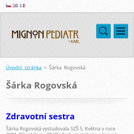
Úvodní stránka
>
Šárka Rogovská
Šárka Rogovská
Zdravotní sestra
Šárka Rogovská vystudovala SZŠ 5. Května v roce